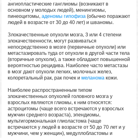
ангиопластические ганглиомы (возникают в
основном у молодых людей), менингиомы,
пинеоцитомы,
аденомы гипофиза
(обычно поражают
людей в возрасте от 30 до 40 лет) и шваномы.
Злокачественные опухоли мозга, 3 или 4 степени
злокачественности, могут развиваться
непосредственно в мозге (первичные опухоли) или
метастазировать туда от опухоли в другой части тела
(вторичные опухоли), а также обладают повышенной
вероятностью рецидива. Наиболее часто метастазы
в мозг дают опухоли легких, молочных желез,
колоретальный рак, рак почек и
меланома
кожи.
Наиболее распространенным типом
злокачественных опухолей головного мозга у
взрослых являются глиомы, к ним относятся:
астроцитомы (чаще всего встречаются у взрослых
мужчин среднего возраста), эпендиомы,
мультигормональная глиоластома (чаще
встречаются у людей в возрасте от 50 до 70 лет и у
мужчини, чем у женщин), медуллобластомы и