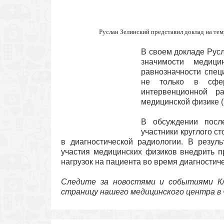
Руслан Зелинский представил доклад на те
В своем докладе Рус
значимости медиц
равнозначности спец
не только в сфер
интервенционной р
медицинской физике (
В обсуждении посл
участники круглого с
в диагностической радиологии. В резул
участия медицинских физиков внедрить п
нагрузок на пациента во время диагностич
Следите за новостями и событиями Кл
страницу нашего медицинского центра в