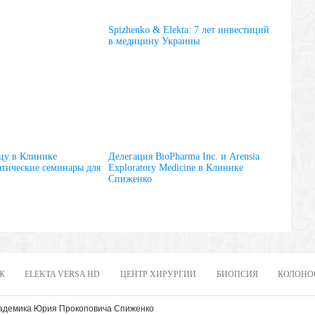
Spizhenko & Elekta: 7 лет инвестиций
в медицину Украины
цу в Клинике
Делегация BioPharma Inc. и Arensia
тические семинары для
Exploratory Medicine в Клинике
Спиженко
Ж
ELEKTA VERSA HD
ЦЕНТР ХИРУРГИИ
БИОПСИЯ
КОЛОНО
кадемика Юрия Прокоповича Спиженко