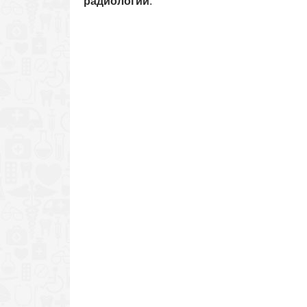
радиологии
.