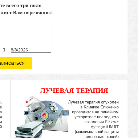
те всего три поля
лист Вам перезвонит!
аписаться
ЛУЧЕВАЯ ТЕРАПИЯ
IMRT
,
Лучевая терапия опухолей
е
в Клинике Спиженко
в
проводится на линейном
я
ускорителе последнего
я
поколения
Elekta с
й
функцией IMRT
(максимальной защиты
здоровых тканей)