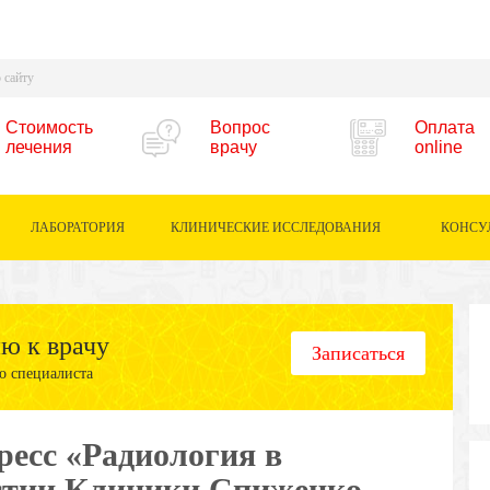
Стоимость
Вопрос
Оплата
лечения
врачу
online
ЛАБОРАТОРИЯ
КЛИНИЧЕСКИЕ ИССЛЕДОВАНИЯ
КОНСУ
ию к врачу
Записаться
о специалиста
есс «Радиология в
астии Клиники Спиженко