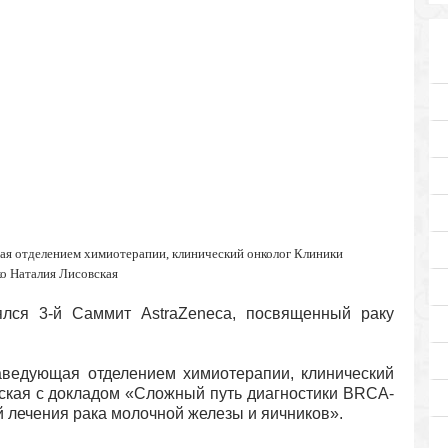
ая отделением химиотерапии, клинический онколог Клиники
о Наталия Лисовская
лся 3-й Саммит AstraZeneca, посвященный раку
аведующая отделением химиотерапии, клинический
ская с докладом «Сложный путь диагностики BRCA-
й лечения рака молочной железы и яичников».