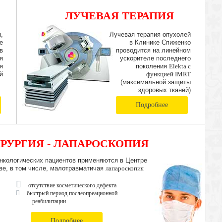
ЛУЧЕВАЯ ТЕРАПИЯ
IMRT
,
Лучевая терапия опухолей
е
в Клинике Спиженко
в
проводится на линейном
я
ускорителе последнего
я
поколения
Elekta с
й
функцией IMRT
(максимальной защиты
здоровых тканей)
Подробнее
РУРГИЯ - ЛАПАРОСКОПИЯ
нкологических пациентов применяются в Центре
ве, в том числе, малотравматичая
лапароскопия
отсутствие косметического дефекта
быстрый период послеопреационной
реабилитации
Подробнее