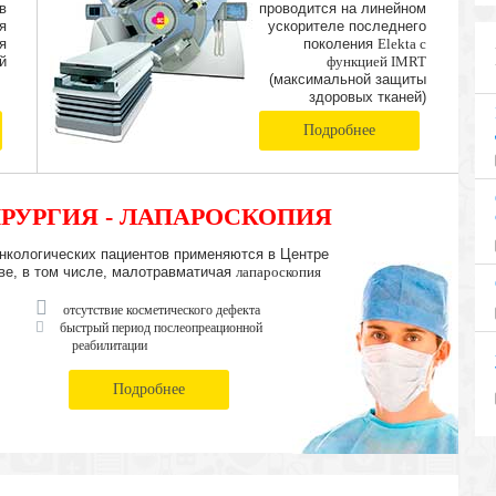
в
проводится на линейном
я
ускорителе последнего
я
поколения
Elekta с
й
функцией IMRT
(максимальной защиты
здоровых тканей)
Подробнее
РУРГИЯ - ЛАПАРОСКОПИЯ
нкологических пациентов применяются в Центре
ве, в том числе, малотравматичая
лапароскопия
отсутствие косметического дефекта
быстрый период послеопреационной
реабилитации
Подробнее