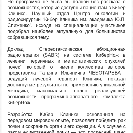
Но программа не была бы полной без рассказа о
возможностях, которые доступны пациентам в Кибер
Клинике. Научный отдел Центра онкологии и
радиохирургии “Кибер Клиника им. академика Ю.П.
Спиженко”. исходя из специализации участников
подобрал наиболее актуальную для большинства
собравшихся тему.
Доклад “Стереотаксическая абляционная
радиотерапия (SABR) на системе КиберНож в
лечении первичных и метастатических опухолей
почек”, который от имени коллектива авторов
представила Татьяна Ильинична ЧЕБОТАРЕВА ,
ведущий лучевой терапевт Клиники, показал
достигнутые результаты по применению уникальной
методика, максимально полно реализующей
возможности программно-аппаратного комплекса
КиберНож.
Разработка Кибер Клиники, основанная на
передовом мировом опыте, позволяет победить рак
почки и сохранить орган и его функции. А в случае с
раком единственной почки — это последний шанс