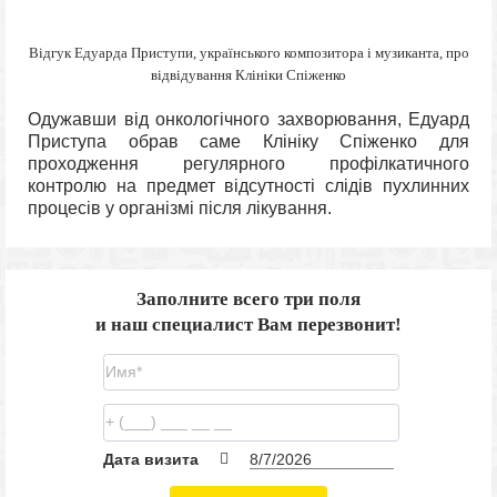
Відгук Едуарда Приступи, українського композитора і музиканта, про
відвідування Клініки Спіженко
Одужавши від онкологічного захворювання, Едуард
Приступа обрав саме Клініку Спіженко для
проходження регулярного профілкатичного
контролю на предмет відсутності слідів пухлинних
процесів у організмі після лікування.
Заполните всего три поля
и наш специалист Вам перезвонит!
Дата визита