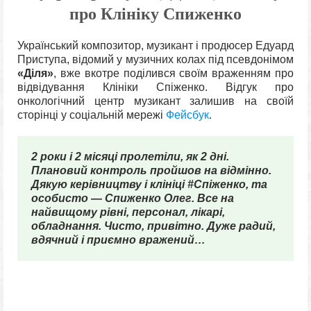
про Клініку Спиженко
Український композитор, музикант і продюсер Едуард
Приступа, відомий у музичних колах під псевдонімом
«Діля»
, вже вкотре поділився своїм враженням про
відвідування Клініки Спіженко. Відгук про
онкологічний центр музикант залишив на своїй
сторінці у соціальній мережі
Фейсбук
.
2 роки і 2 місяці пролетіли, як 2 дні.
Плановий контроль пройшов на відмінно.
Дякую керівництву і клініці #Спіженко, та
особисто — Спиженко Олег. Все на
найвищому рівні, персонал, лікарі,
обладнання. Чисто, привітно. Дуже радий,
вдячний і приємно вражений…