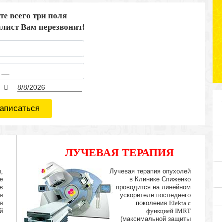
те всего три поля
лист Вам перезвонит!
аписаться
ЛУЧЕВАЯ ТЕРАПИЯ
IMRT
,
Лучевая терапия опухолей
е
в Клинике Спиженко
в
проводится на линейном
я
ускорителе последнего
я
поколения
Elekta с
й
функцией IMRT
(максимальной защиты