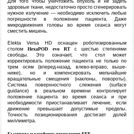
Для того чтобы уничтожить опухоль и не задеть
здоровые ткани, недостаточно просто сгенерировать
нужное излучение — необходимо исключить любые
погрешности в положении пациента. Даже
микродвижения головы во время сеанса могут
сместить мишень.
Elekta Versa HD оснащен роботизированным
столом
HexaPOD evo RT
с шестью степенями
свободы. Это означает, что стол может
корректировать положение пациента не только по
трем осям (вперед-назад, влево-вправо, выше-
ниже), но и компенсировать мельчайшие
вращательные смещения (наклоны, повороты).
Система поверхностного слежения (surface
guidance) в реальном времени контролирует
положение пациента во время сеанса и при
необходимости приостанавливает лечение, если
движение превышает допустимые пределы.
Точность позиционирования достигает долей
миллиметра.
Быстрота и комфорт: технология FFF