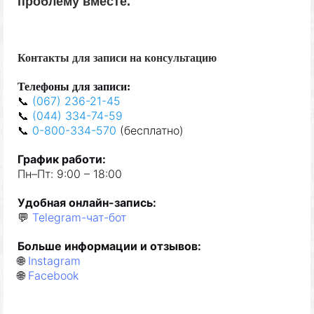
проблему вместе.
Контакты для записи на консультацию
Телефон
ы
для запис
и
:
📞
(067) 236-21-45
📞
(044) 334-74-59
📞
0-800-334-570
(
бе
сплат
но
)
Граф
и
к
р
а
боти
:
Пн–Пт: 9:00 – 18:00
Удобная
онлайн-запис
ь
:
💬
Telegram-чат-бот
Б
о
льше
и
нформац
ии и отзывов
:
🌐
Instagram
🌐
Facebook