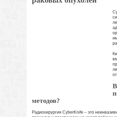
Cy
си
ле
ад
ор
им
ра
Ки
вм
пр
ле
от
В
п
методов?
Радиохирургия CyberKnife – это неинвазив