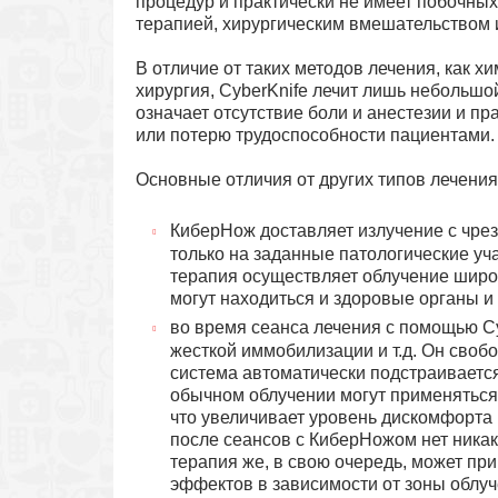
процедур и практически не имеет побочны
терапией, хирургическим вмешательством 
В отличие от таких методов лечения, как 
хирургия, CyberKnife лечит лишь небольшой
означает отсутствие боли и анестезии и п
или потерю трудоспособности пациентами.
Основные отличия от других типов лечени
КиберНож доставляет излучение с чре
только на заданные патологические уч
терапия осуществляет облучение широк
могут находиться и здоровые органы и 
во время сеанса лечения с помощью Cy
жесткой иммобилизации и т.д. Он своб
система автоматически подстраиваетс
обычном облучении могут применяться
что увеличивает уровень дискомфорта 
после сеансов с КиберНожом нет никак
терапия же, в свою очередь, может пр
эффектов в зависимости от зоны облу