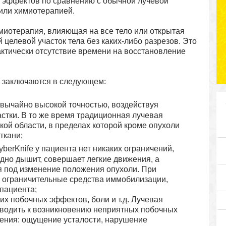
х эффектов по сравнению с обычной лучевой
или химиотерапией.
химиотерапия, влияющая на все тело или открытая
 целевой участок тела без каких-либо разрезов. Это
рактически отсутствие времени на восстановление
я заключаются в следующем:
звычайно высокой точностью, воздействуя
астки. В то же время традиционная лучевая
ой области, в пределах которой кроме опухоли
ткани;
berKnife у пациента нет никаких ограничений,
одно дышит, совершает легкие движения, а
я под изменение положения опухоли. При
 ограничительные средства иммобилизации,
пациента;
их побочных эффектов, боли и т.д. Лучевая
иводить к возникновению неприятных побочных
чения: ощущение усталости, нарушение