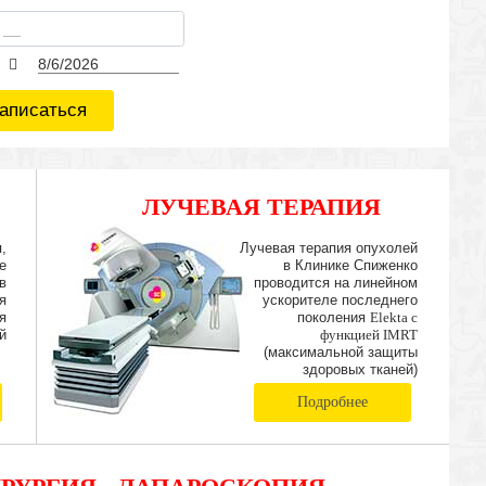
аписаться
ЛУЧЕВАЯ ТЕРАПИЯ
IMRT
,
Лучевая терапия опухолей
е
в Клинике Спиженко
в
проводится на линейном
я
ускорителе последнего
я
поколения
Elekta с
й
функцией IMRT
(максимальной защиты
здоровых тканей)
Подробнее