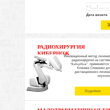
Дата визита
З
РАДИОХИРУРГИЯ
КИБЕРНОЖ
Инновационный метод лечения
радиохирургия на систем
"КиберНож"
, применяется 
Клинике Спиженко дл
дистанционного лечени
опухоле
Подробнее