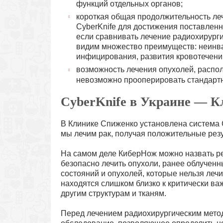
функций отдельных органов;
короткая общая продолжительность леч
CyberKnife для достижения поставленн
если сравнивать лечение радиохирург
видим множество преимуществ: неинваз
инфицирования, развития кровотечени
возможность лечения опухолей, распо
невозможно прооперировать стандарт
CyberKnife в Украине — 
В Клинике Спиженко установлена ​​система
мы лечим рак, получая положительные рез
На самом деле КиберНож можно назвать р
безопасно лечить опухоли, ранее облученн
состояний и опухолей, которые нельзя леч
находятся слишком близко к критически ва
другим структурам и тканям.
Перед лечением радиохирургическим мето